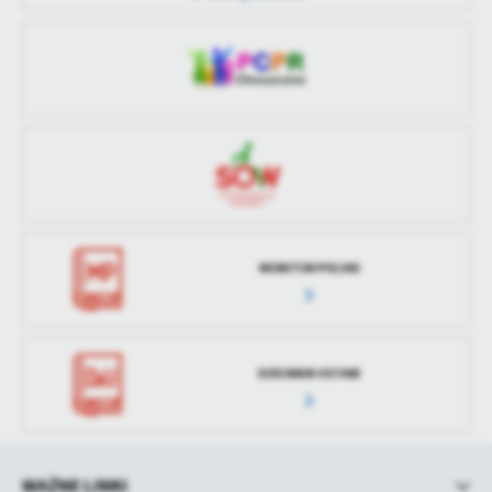
treści w postaci wiadomości, ofert, komunikatów mediów
społecznościowych.
MONITOR POLSKI
DZIENNIK USTAW
WAŻNE LINKI